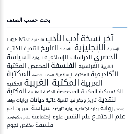
بحث حسب الصنف
الأدب
أدب
آخر نسخة
Misc
Jui26
الألمانية
الإنجليزية
التاريخ
التنمية الذاتية
الاقتصاد
الإسبانية
الحصري
السياسة
الدراسات الإسلامية
الرواية
الفلسفة
المكتبة
المخفض
الفرنسية
العربية
المكتبة
الأكاديمية
المكتبة الإسلامية
المكتبة الثقافية
المكتبة الغربية
العربية
المكتبة
المكتبة
المكتبة المتخصصة
الكلاسيكية
المكتبة المغربية
النقدية
ديانات
تنمية ذاتية
تاريخ وجغرافيا
روايات
روايات
سياسة
رواية
سير وتراجم
رواية اجتماعية
رواية تاريخية
وقصص
علم الاجتماع
علم النفس
علوم إجتماعية
علوم وتكنولوجيا
فلسفة
نجوم
مخفض