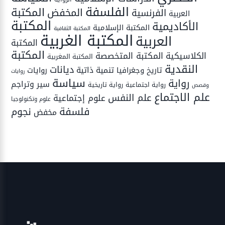
الفلسفة
المكتبة
المخفض
الفرنسية
العربية
المكتبة
الأكاديمية
المكتبة الإسلامية
المكتبة الثقافية
المكتبة الغربية
العربية
المكتبة
المكتبة
المكتبة المتخصصة
الكلاسيكية
المكتبة المغربية
النقدية
ديانات
تنمية ذاتية
تاريخ وجغرافيا
روايات
روايات
سياسة
رواية
سير وتراجم
رواية اجتماعية
رواية تاريخية
وقصص
علم الاجتماع
علم النفس
علوم إجتماعية
علوم وتكنولوجيا
فلسفة
نجوم
مخفض