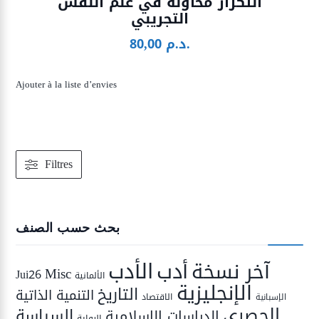
التكرار محاولة في علم النفس
التجريبي
د.م.
80,00
Ajouter à la liste d’envies
Filtres
بحث حسب الصنف
الأدب
أدب
آخر نسخة
Misc
Jui26
الألمانية
الإنجليزية
التاريخ
التنمية الذاتية
الاقتصاد
الإسبانية
الحصري
السياسة
الدراسات الإسلامية
الرواية