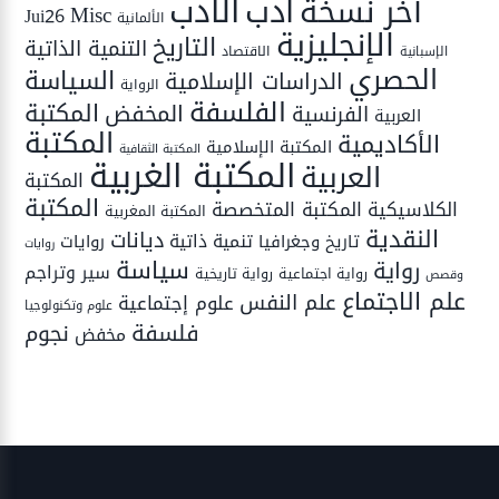
الأدب
أدب
آخر نسخة
Misc
Jui26
الألمانية
الإنجليزية
التاريخ
التنمية الذاتية
الاقتصاد
الإسبانية
الحصري
السياسة
الدراسات الإسلامية
الرواية
الفلسفة
المكتبة
المخفض
الفرنسية
العربية
المكتبة
الأكاديمية
المكتبة الإسلامية
المكتبة الثقافية
المكتبة الغربية
العربية
المكتبة
المكتبة
المكتبة المتخصصة
الكلاسيكية
المكتبة المغربية
النقدية
ديانات
تنمية ذاتية
تاريخ وجغرافيا
روايات
روايات
سياسة
رواية
سير وتراجم
رواية اجتماعية
رواية تاريخية
وقصص
علم الاجتماع
علم النفس
علوم إجتماعية
علوم وتكنولوجيا
فلسفة
نجوم
مخفض