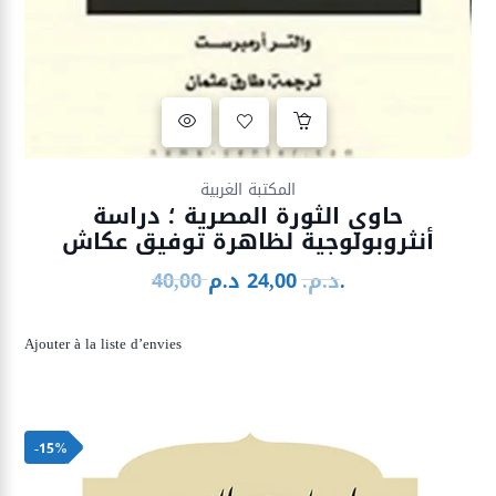
Ajouter à la liste d’envies
المكتبة الغربية
حاوي الثورة المصرية ؛ دراسة
أنثروبولوجية لظاهرة توفيق عكاش
د.م.
د.م.
24,00
40,00
Le
Le
prix
prix
initial
actuel
Ajouter à la liste d’envies
était :
est :
24,00 د.م..
40,00 د.م..
-15%