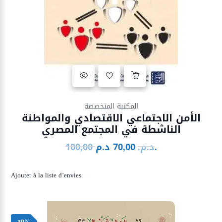
Ajouter à la liste d’envies
المكتبة المتخصصة
الأمن الاجتماعي الاقتصادي والمواطنة
الناشطة في المجتمع المصري
د.م.
د.م.
70,00
100,00
Le
Le
prix
prix
initial
actuel
Ajouter à la liste d’envies
était :
est :
70,00 د.م..
100,00 د.م..
-30%