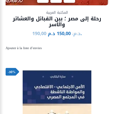
Ajouter à la liste d’envies
المكتبة العربية
رحلة إلى مصر ؛ بين القبائل والعشائر
والأسر
د.م.
د.م.
150,00
190,00
Le
Le
prix
prix
initial
actuel
Ajouter à la liste d’envies
était :
est :
150,00 د.م..
190,00 د.م..
-30%