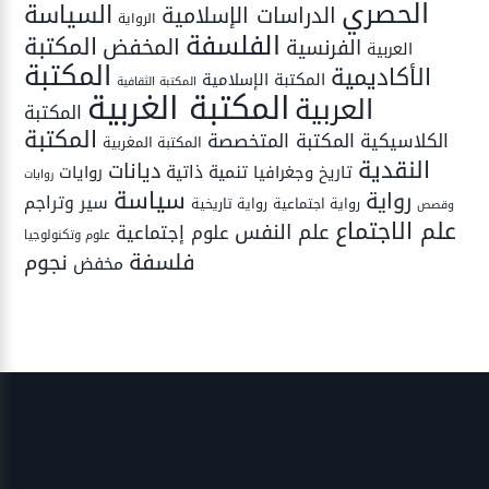
الحصري
السياسة
الدراسات الإسلامية
الرواية
الفلسفة
المكتبة
المخفض
الفرنسية
العربية
المكتبة
الأكاديمية
المكتبة الإسلامية
المكتبة الثقافية
المكتبة الغربية
العربية
المكتبة
المكتبة
المكتبة المتخصصة
الكلاسيكية
المكتبة المغربية
النقدية
ديانات
تنمية ذاتية
تاريخ وجغرافيا
روايات
روايات
سياسة
رواية
سير وتراجم
رواية اجتماعية
رواية تاريخية
وقصص
علم الاجتماع
علم النفس
علوم إجتماعية
علوم وتكنولوجيا
فلسفة
نجوم
مخفض