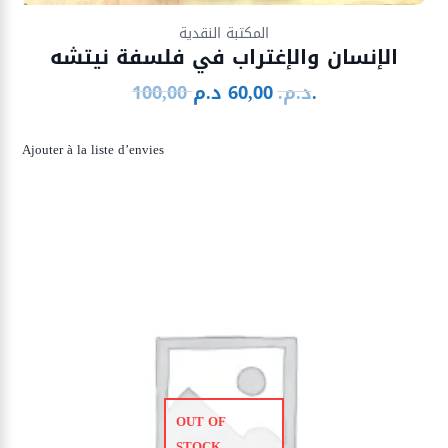
Ajouter à la liste d’envies
المكتبة النقدية
الإنسان والإغتراب في فلسفة نيتشه
د.م.
د.م.
60,00
100,00
Le
Le
prix
prix
initial
actuel
Ajouter à la liste d’envies
était :
est :
60,00 د.م..
100,00 د.م..
OUT OF
STOCK