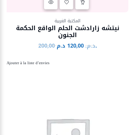
Ajouter à la liste d’envies
المكتبة الغربية
نيتشه زارادشت الحلم الواقع الحكمة
الجنون
د.م.
د.م.
120,00
200,00
Le
Le
prix
prix
initial
actuel
Ajouter à la liste d’envies
était :
est :
120,00 د.م..
200,00 د.م..