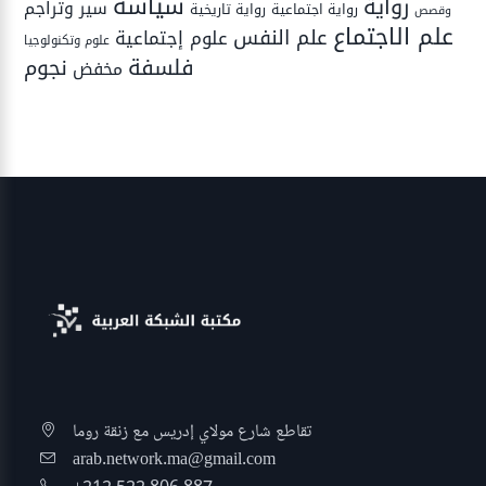
سياسة
رواية
سير وتراجم
رواية اجتماعية
رواية تاريخية
وقصص
علم الاجتماع
علم النفس
علوم إجتماعية
علوم وتكنولوجيا
فلسفة
نجوم
مخفض
تقاطع شارع مولاي إدريس مع زنقة روما
arab.network.ma@gmail.com