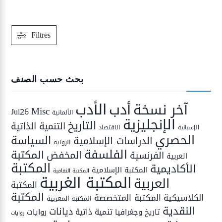
Filtres
بحث حسب الصنف
الأدب
أدب
آخر نسخة
Misc
Jui26
الألمانية
الإنجليزية
التاريخ
التنمية الذاتية
الاقتصاد
الإسبانية
الحصري
السياسة
الدراسات الإسلامية
الرواية
الفلسفة
المكتبة
المخفض
الفرنسية
العربية
المكتبة
الأكاديمية
المكتبة الإسلامية
المكتبة الثقافية
المكتبة الغربية
العربية
المكتبة
المكتبة
المكتبة المتخصصة
الكلاسيكية
المكتبة المغربية
النقدية
ديانات
تنمية ذاتية
تاريخ وجغرافيا
روايات
روايات