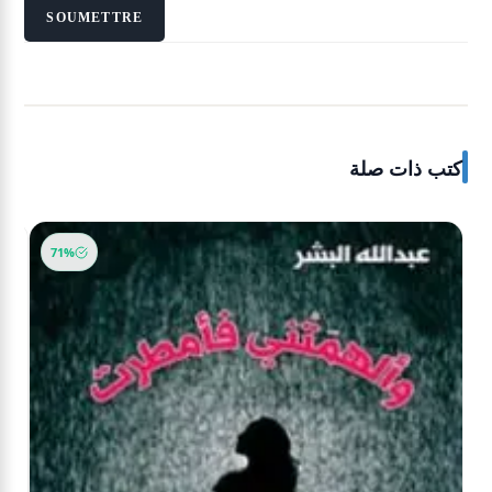
كتب ذات صلة
71%