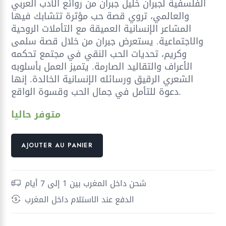
était :
est :
الفلسفية لجبران خليل جبران من روائع الأدب العربي
20,00 د.م..
25,00 د.م..
والعالمي، تروي قصة حب مؤثرة تتشابك فيها
المشاعر الإنسانية العميقة مع التأملات الروحية
والاجتماعية. يستعرض جبران من خلال قصة سلمى
وكريم، تحديات الحب النقي في مجتمع تحكمه
الأعراف والتقاليد الصارمة. يتميز العمل بأسلوبه
الشعري الرقيق ورسائله الإنسانية الخالدة. إنها
دعوة للتأمل في جمال الحب وقسوة الواقع.
متوفر حاليا
quantité
AJOUTER AU PANIER
de
الأجنحة
المتكسرة
شحن داخل المغرب بين 1 إلى 7 أيام
الدفع عند الاستلام داخل المغرب