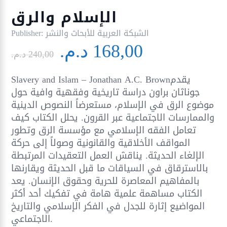
الإسلام والرق
الشبكة العربية للأبحاث والنشر
Publisher:
Le
Le
168,00
د.م.
prix
prix
240,00
د.م.
initial
actuel
Slavery and Islam – Jonathan A.C. Brownيقدم
était :
est :
جوناثان براون دراسة تاريخية وفقهية وافية حول
240,00 د.م..
موضوع الرق في الإسلام، مستعرضاً النصوص الدينية
والممارسات الاجتماعية عبر القرون. يحلل الكتاب كيف
تعامل الفقه الإسلامي مع مؤسسة الرق وتطور
المواقف الأخلاقية والقانونية وصولاً إلى حركة
الإلغاء الحديثة. يناقش العمل التعقيدات المرتبطة
بالاسترقاق في السياقات ما قبل الحديثة ويقارنها
بالمفاهيم المعاصرة للحرية وحقوق الإنسان. يعد
الكتاب مساهمة علمية هامة في تفكيك أحد أكثر
المواضيع إثارة للجدل في الفكر الإسلامي والتاريخ
الاجتماعي.