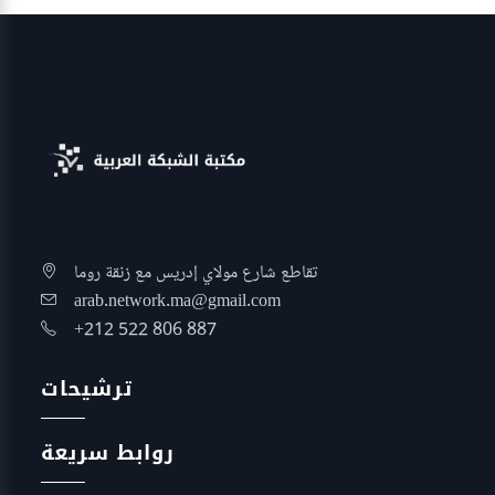
تقاطع شارع مولاي إدريس مع زنقة روما
arab.network.ma@gmail.com
+212 522 806 887
ترشيحات
روابط سريعة