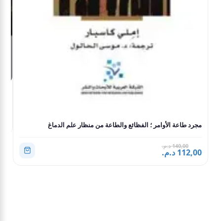
كيف
الغ
,00
مجرد طاعة الأوامر ؛ الفظائع والطاعة من منظار علم الدماغ
140,00 د.م.
112,00 د.م.