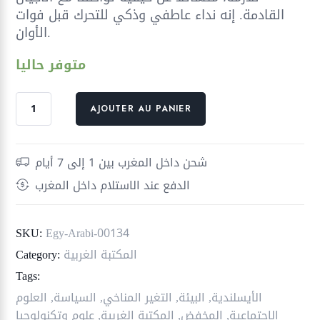
القادمة. إنه نداء عاطفي وذكي للتحرك قبل فوات
الأوان.
متوفر حاليا
quantité
AJOUTER AU PANIER
de
البيئة
لغز
شحن داخل المغرب بين 1 إلى 7 أيام
المستقبل
الدفع عند الاستلام داخل المغرب
؛
ذوبان
الجليد
SKU:
Egy-Arabi-00134
وغرق
المكتبة الغربية
Category:
العالم
Tags:
الأيسلندية
,
البيئة
,
التغير المناخي
,
السياسة
,
العلوم
الاجتماعية
,
المخفض
,
المكتبة الغربية
,
علوم وتكنولوجيا