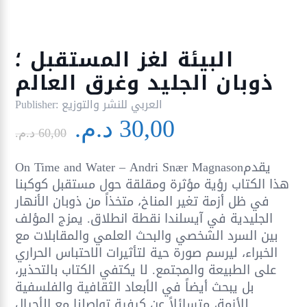
البيئة لغز المستقبل ؛
ذوبان الجليد وغرق العالم
العربي للنشر والتوزيع
Publisher:
Le
Le
30,00
د.م.
prix
prix
60,00
د.م.
initial
actuel
On Time and Water – Andri Snær Magnasonيقدم
était :
est :
هذا الكتاب رؤية مؤثرة ومقلقة حول مستقبل كوكبنا
30,00 د.م..
60,00 د.م..
في ظل أزمة تغير المناخ، متخذاً من ذوبان الأنهار
الجليدية في آيسلندا نقطة انطلاق. يمزج المؤلف
بين السرد الشخصي والبحث العلمي والمقابلات مع
الخبراء، ليرسم صورة حية لتأثيرات الاحتباس الحراري
على الطبيعة والمجتمع. لا يكتفي الكتاب بالتحذير،
بل يبحث أيضاً في الأبعاد الثقافية والفلسفية
للأزمة، متسائلاً عن كيفية تواصلنا مع الأجيال