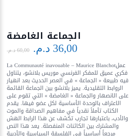
الجماعة الغامضة
Le
Le
36,00
د.م.
prix
prix
60,00
د.م.
initial
actuel
La Communauté inavouable – Maurice Blanchotعمل
était :
est :
فكري عميق للمفكر الفرنسي موريس بلانشو، يتناول
36,00 د.م..
60,00 د.م..
فيه طبيعة « الجماعة » في العصر الحديث بعد انهيار
الروابط التقليدية. يميز بلانشو بين الجماعة القائمة
على الانصهار والجماعة « الغامضة » التي تقوم على
الاعتراف بالوحدة الأساسية لكل عضو فيها. يقدم
الكتاب تأملاً نقدياً في مفاهيم الصداقة والموت
والأدب، باعتبارها تجارب تكشف عن هذا الرابط الهش
والمشترك بين الكائنات المنفصلة. يعد هذا النص
مرجعاً أساسياً في الفلسفة السياسية والأدبية