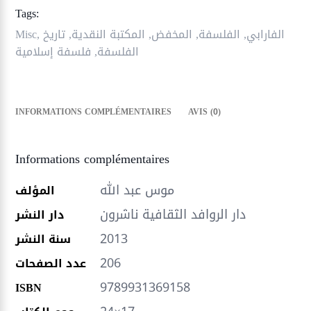
Tags:
اسنكمال
إتيقا
الفارابي
,
الفلسفة
,
المخفض
,
المكتبة النقدية
,
تاريخ
,
Misc
محذوقة
الفلسفة
,
فلسفة إسلامية
في
الفلسفة
العربية
INFORMATIONS COMPLÉMENTAIRES
AVIS (0)
الإسلامية
Informations complémentaires
موس عبد الله
المؤلف
دار الروافد الثقافية ناشرون
دار النشر
2013
سنة النشر
206
عدد الصفحات
9789931369158
ISBN