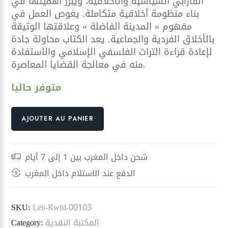
الفارابي السياسية والأخلاقية، ويبرز أهميتها في
بناء منظومة أخلاقية متكاملة. يغوص العمل في
مفهوم « المدينة الفاضلة » وعلاقتها الوثيقة
بالأخلاق الفردية والجماعية. يعد الكتاب محاولة جادة
لإعادة قراءة التراث الفلسفي الإسلامي والاستفادة
منه في معالجة القضايا المعاصرة.
متوفر حاليا
quantité
AJOUTER AU PANIER
de
المدينة
والأخلاق
شحن داخل المغرب بين 1 إلى 7 أيام
في
الدفع عند الاستلام داخل المغرب
خطاب
الفارابي
؛
SKU:
Leb-Rwfd-00103
من
المكتبة النقدية
Category:
أجل