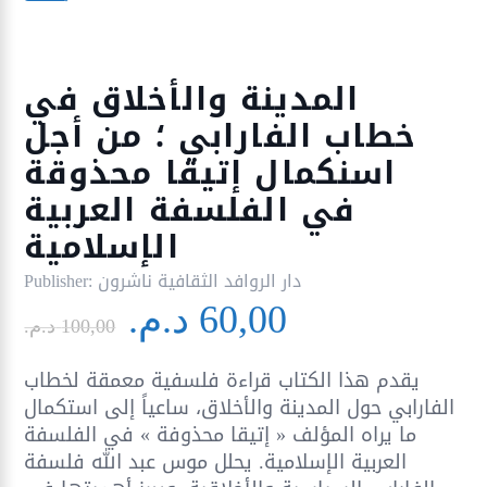
المدينة والأخلاق في
خطاب الفارابي ؛ من أجل
اسنكمال إتيقا محذوقة
في الفلسفة العربية
الإسلامية
دار الروافد الثقافية ناشرون
Publisher:
Le
Le
60,00
د.م.
prix
prix
100,00
د.م.
initial
actuel
يقدم هذا الكتاب قراءة فلسفية معمقة لخطاب
était :
est :
الفارابي حول المدينة والأخلاق، ساعياً إلى استكمال
60,00 د.م..
100,00 د.م..
ما يراه المؤلف « إتيقا محذوفة » في الفلسفة
العربية الإسلامية. يحلل موس عبد الله فلسفة