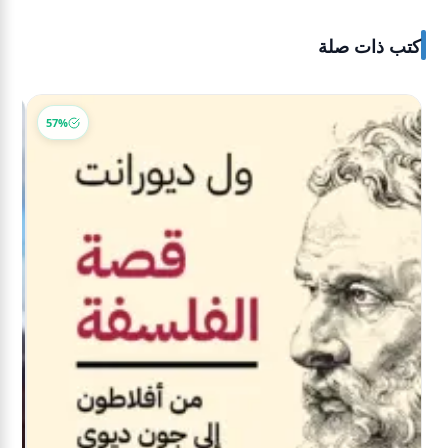
كتب ذات صلة
-36%
57%