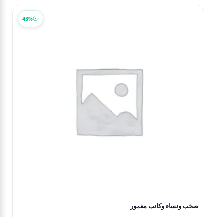
43%
صخب ونساء وكاتب مغمور