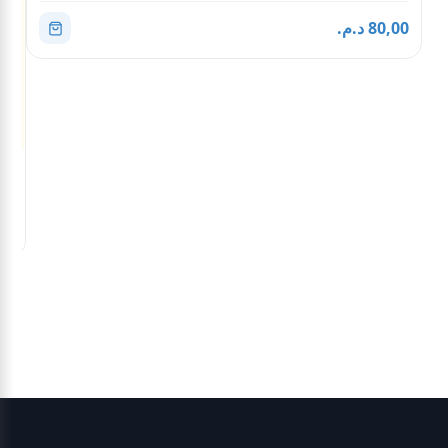
80,00 د.م.
مقا
,00