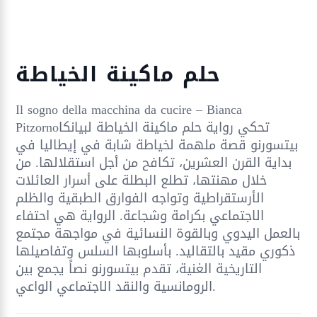
حلم ماكينة الخياطة
Il sogno della macchina da cucire – Bianca
Pitzornoتحكي رواية حلم ماكينة الخياطة لبيانكا
بيتسورنو قصة ملهمة لخياطة شابة في إيطاليا في
بداية القرن العشرين، تكافح من أجل استقلالها. من
خلال مهنتها، تطلع البطلة على أسرار العائلات
الأرستقراطية وتواجه الفوارق الطبقية والظلم
الاجتماعي بكرامة وشجاعة. الرواية هي احتفاء
بالعمل اليدوي وبالقوة النسائية في مواجهة مجتمع
ذكوري مقيد بالتقاليد. بأسلوبها السلس وتفاصيلها
التاريخية الغنية، تقدم بيتسورنو نصاً يجمع بين
الرومانسية والنقد الاجتماعي الواعي.