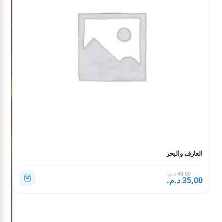
العازف والبحر
40,00 د.م.
35,00 د.م.