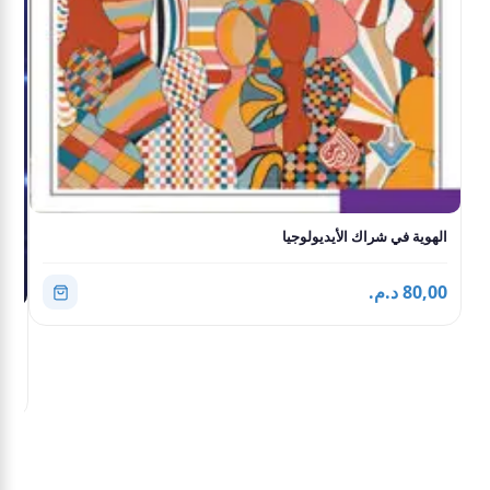
الهوية في شراك الأيديولوجيا
80,00 د.م.
الب
,00