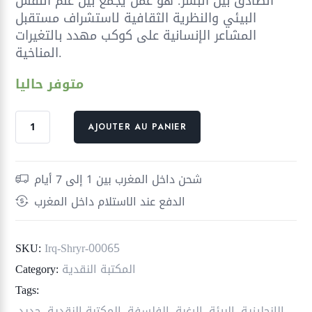
الصادق بين البشر. هو عمل يجمع بين علم النفس
البيئي والنظرية الثقافية لاستشراف مستقبل
المشاعر الإنسانية على كوكب مهدد بالتغيرات
المناخية.
متوفر حاليا
quantité
AJOUTER AU PANIER
de
ذروة
الرغبة
شحن داخل المغرب بين 1 إلى 7 أيام
؛
الدفع عند الاستلام داخل المغرب
الجنس
علم
البيئة
SKU:
Irq-Shryr-00065
وانهيار
المكتبة النقدية
Category:
الرغبة
Tags:
الإنجليزية
,
البيئة
,
الرغبة
,
الفلسفة
,
المكتبة النقدية
,
جديد
,