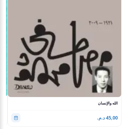
الله والإنسان
أبي
45,00 د.م.
0,00