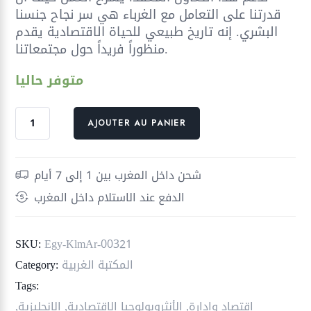
قدرتنا على التعامل مع الغرباء هي سر نجاح جنسنا
البشري. إنه تاريخ طبيعي للحياة الاقتصادية يقدم
منظوراً فريداً حول مجتمعاتنا.
متوفر حاليا
quantité
AJOUTER AU PANIER
de
رفقة
الغرباء
شحن داخل المغرب بين 1 إلى 7 أيام
؛
الدفع عند الاستلام داخل المغرب
تاريخ
طبيعي
للحياة
SKU:
Egy-KlmAr-00321
الاقتصادية
المكتبة الغربية
Category:
Tags:
اقتصاد وإدارة
,
الأنثروبولوجيا الاقتصادية
,
الإنجليزية
,