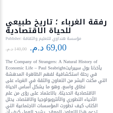
رفقة الغرباء ؛ تاريخ طبيعي
للحياة الاقتصادية
مؤسسة هنداوي للتعليم والثقافة
Publisher:
Le
Le
69,00
د.م.
prix
prix
140,00
د.م.
initial
actuel
The Company of Strangers: A Natural History of
était :
est :
Economic Life – Paul Seabrightيأخذنا بول سيبرايت
69,00 د.م..
140,00 د.م..
في رحلة استكشافية لفهم الظاهرة المدهشة
التي مكنت البشر من التعاون والثقة في الغرباء على
نطاق واسع، وهو ما يشكل أساس الحياة
الاقتصادية الحديثة. بالاعتماد على رؤى من علم
الأحياء التطوري والأنثروبولوجيا والاقتصاد، يحلل
الكتاب كيف تطورت المؤسسات الاجتماعية التي
تدعم هذا التعاون المعقد. يشرح العمل كيف أن