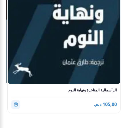
الرأسمالية المتاخرة ونهاية النوم
الا
105,00 د.م.
6,00