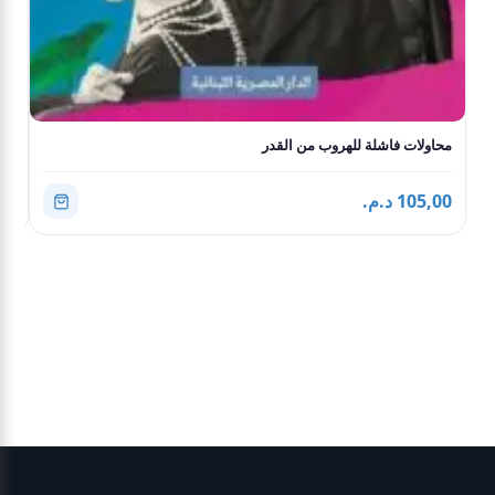
محاولات فاشلة للهروب من القدر
أيا
105,00 د.م.
0,00