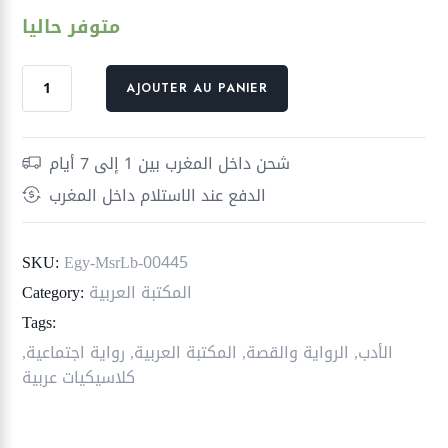
متوفر حاليا
quantité
AJOUTER AU PANIER
de
زوجة
أحمد
شحن داخل المغرب بين 1 إلى 7 أيام
الدفع عند الاستلام داخل المغرب
SKU:
Egy-MsrLb-00445
المكتبة العربية
Category:
Tags:
الأدب
,
الرواية والقصة
,
المكتبة العربية
,
رواية اجتماعية
,
كلاسيكيات عربية