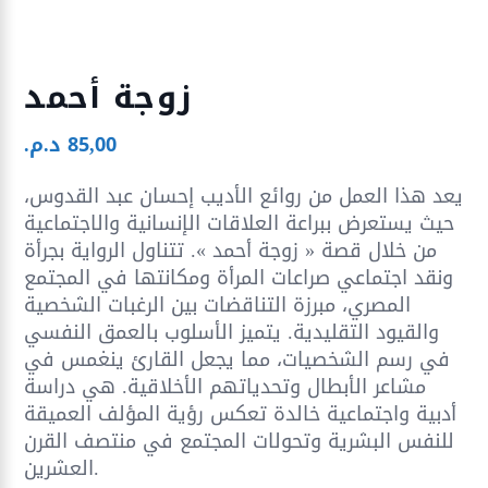
زوجة أحمد
85,00
د.م.
يعد هذا العمل من روائع الأديب إحسان عبد القدوس،
حيث يستعرض ببراعة العلاقات الإنسانية والاجتماعية
من خلال قصة « زوجة أحمد ». تتناول الرواية بجرأة
ونقد اجتماعي صراعات المرأة ومكانتها في المجتمع
المصري، مبرزة التناقضات بين الرغبات الشخصية
والقيود التقليدية. يتميز الأسلوب بالعمق النفسي
في رسم الشخصيات، مما يجعل القارئ ينغمس في
مشاعر الأبطال وتحدياتهم الأخلاقية. هي دراسة
أدبية واجتماعية خالدة تعكس رؤية المؤلف العميقة
للنفس البشرية وتحولات المجتمع في منتصف القرن
العشرين.