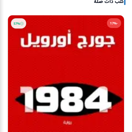
كتب ذات صلة
-17%
57%