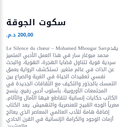
سكوت الجوقة
200,00
د.م.
Le Silence du chœur – Mohamed Mbougar Sarrيقدم
محمد مبوغار سار في هذا العمل الأدبي المتميز
سردية قوية تتناول قضايا الهجرة، الهوية، والبحث
عن الذات في عالم متغير. تستكشف الرواية بعمق
نفسي تعقيدات الحياة في الغربة والصراع بين
التمسك بالجذور والتكيف مع الثقافات الجديدة في
المجتمعات الأوروبية. بأسلوب أدبي رفيع، ينسج
الكاتب حكايات إنسانية تتقاطع فيها الآمال والآلام،
معرياً الوجه القبيح للعنصرية والتهميش. يعد الكتاب
إضافة هامة للأدب العالمي المعاصر الذي يعالج
أزمات الوجود والكرامة الإنسانية في القرن الحادي
والعشرين.