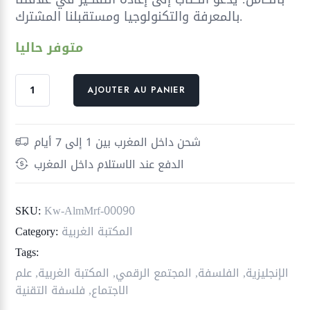
بالمعرفة والتكنولوجيا ومستقبلنا المشترك.
متوفر حاليا
quantité
AJOUTER AU PANIER
de
عصر
مظلم
شحن داخل المغرب بين 1 إلى 7 أيام
جديد
الدفع عند الاستلام داخل المغرب
؛
التقنية
والمعرفة
SKU:
Kw-AlmMrf-00090
ونهاية
المكتبة الغربية
Category:
المستقبل
Tags:
الإنجليزية
,
الفلسفة
,
المجتمع الرقمي
,
المكتبة الغربية
,
علم
الاجتماع
,
فلسفة التقنية