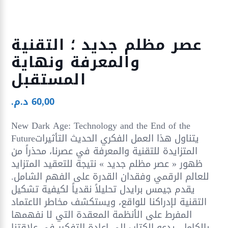
عصر مظلم جديد ؛ التقنية
والمعرفة ونهاية
المستقبل
60,00
د.م.
New Dark Age: Technology and the End of the
Futureيتناول هذا العمل الفكري الحديث التأثيرات
المتزايدة للتقنية والمعرفة في عصرنا، محذراً من
ظهور « عصر مظلم جديد » نتيجة للتعقيد المتزايد
للعالم الرقمي وفقدان القدرة على الفهم الشامل.
يقدم جيمس برايدل تحليلاً نقدياً لكيفية تشكيل
التقنية لإدراكنا للواقع، ويستكشف مخاطر الاعتماد
المفرط على الأنظمة المعقدة التي لا نفهمها
بالكامل. يدعو الكتاب إلى إعادة التفكير في علاقتنا