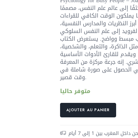
Psychology for Busy People –يقدم هذا
ثفًا إلى عالم علم النفس، مصممًا
 يملكون الوقت الكافي للقراءات
برز النظريات والمدارس النفسية،
لفرويد إلى علم النفس السلوكي
ب مبسط وواضح. يستعرض الكتاب
ل الذاكرة، والتعلم، والشخصية،
 ويقدم للقارئ الأدوات الأساسية
ري. إنه جرعة مركزة من المعرفة
ي الحصول على صورة شاملة في
وقت قصير.
متوفر حاليا
quantité
AJOUTER AU PANIER
de
علم
النفس
داخل المغرب بين 1 إلى 7 أيام
للأشخاص