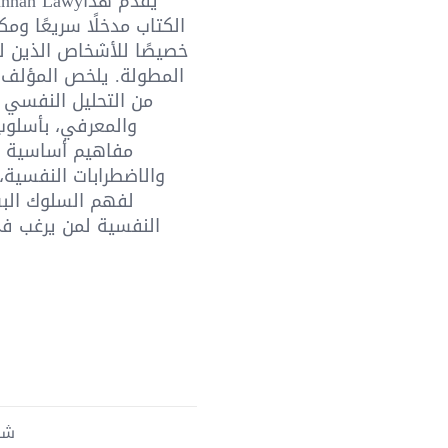
 Joannah Lawy
الكتاب مدخلًا سريعًا ومك
خصيصًا للأشخاص الذين لا
المطولة. يلخص المؤلف أ
من التحليل النفسي 
والمعرفي، بأسلو
مفاهيم أساسية مث
والاضطرابات النفسية،
لفهم السلوك البش
النفسية لمن يرغب ف
شحن 