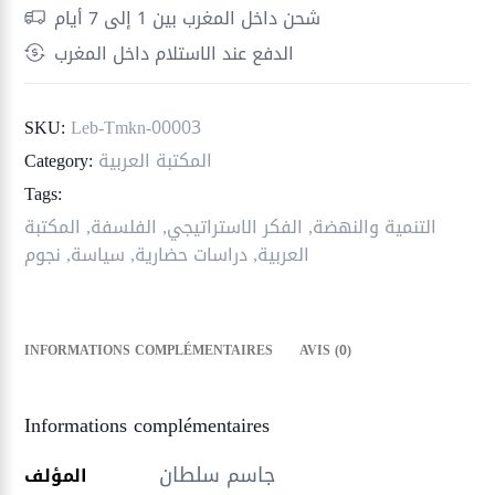
النهضة
شحن داخل المغرب بين 1 إلى 7 أيام
؛
الدفع عند الاستلام داخل المغرب
القواعد
الاستراتيجية
في
SKU:
Leb-Tmkn-00003
الصراع
المكتبة العربية
Category:
والتدافع
Tags:
الحضاري
التنمية والنهضة
,
الفكر الاستراتيجي
,
الفلسفة
,
المكتبة
العربية
,
دراسات حضارية
,
سياسة
,
نجوم
INFORMATIONS COMPLÉMENTAIRES
AVIS (0)
Informations complémentaires
جاسم سلطان
المؤلف