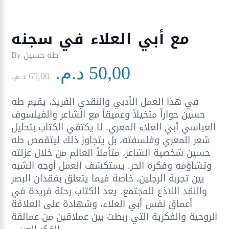
مع أبي العلاء في سجنه
طه حسين
By
Le
Le
50,00
د.م.
prix
prix
65,00
د.م.
initial
actuel
في هذا العمل الأدبي والنقدي الفريد، يقيم طه
était :
est :
حسين حواراً متخيلاً وعميقاً مع الشاعر والفيلسوف
50,00 د.م..
65,00 د.م..
العباسي أبي العلاء المعري. لا يكتفي الكتاب بتحليل
شعر المعري وفلسفته، بل يتجاوز ذلك ليتقمص طه
حسين شخصية الشاعر، متأملاً العالم من خلال عزلته
وتشاؤمه وفكره الحر. يستكشف العمل أوجه الشبه
بين تجربة الرجلين، خاصة فيما يتعلق بفقدان البصر
والنقد اللاذع للمجتمع. يعد الكتاب رحلة فريدة في
أعماق نفس أبي العلاء، وشهادة على العلاقة
الروحية والفكرية التي ربطت بين عملاقين من عمالقة