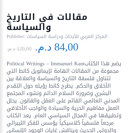
مقالات في التاريخ
والسياسة
المركز العربي للأبحاث ودراسة السياسات
Publisher:
Le
Le
84,00
د.م.
prix
prix
120,00
د.م.
initial
actuel
Political Writings – Immanuel Kantيضم هذا الكتاب
était :
est :
مجموعة من المقالات الهامة لإيمانويل كانط التي
84,00 د.م..
120,00 د.م..
تتناول فلسفة التاريخ والسياسة والعلاقة بين
الأخلاق والحكم. يطرح كانط رؤيته حول التقدم
البشري وضرورة السلام الدائم ونشوء المجتمع
المدني العالمي القائم على العقل والقانون. يحلل
العمل مفاهيم الحرية والسيادة والواجب الأخلاقي
وتطبيقها في المجال السياسي العام. يعد الكتاب
مرجعاً فلسفياً كلاسيكياً يؤسس للفكر الليبرالي
والدولي الحديث ويناقش غايات الوجود الإنساني