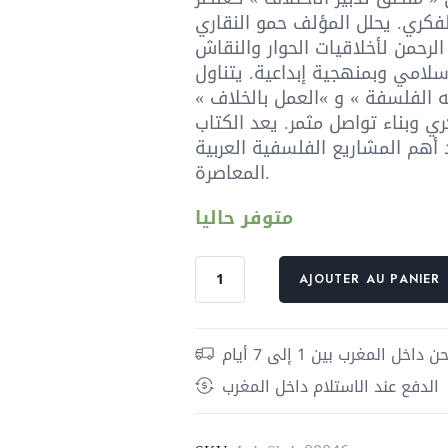
était :
e
3 د.م..
ري. يحلل المؤلف حمو النقاري
حمن لأخلاقيات الحوار والنقاش
لإسلامي وبمنهجية إبداعية. يتناول
 الفلسفة » و »العمل بالخلاف »
ري وبناء تواصل مثمر. يعد الكتاب
أهم المشاريع الفلسفية العربية
المعاصرة.
متوفر حاليا
quantité
AJOUTER AU PANIER
de
منطق
تدبير
داخل المغرب بين 1 إلى 7 أيام
الاختلاف
الدفع عند الاستلام داخل المغرب
؛
من
خلال