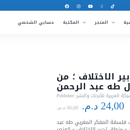
ية
المتجر
المكتبة
حسابي الشخصي
ر الاختلاف ؛ من
ل طه عبد الرحمن
بكة العربية للأبحاث والنشر
Publisher:
Le
L
24,00
د.م.
prix
p
30,00
د.م.
initial
a
فلسفة المفكر المغربي طه عبد
ى « منطق تدبير الاختلاف » كعنصر