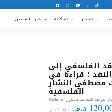
ية
المتجر
المكتبة
حسابي الشخصي
قد الفلسفي إلى
لنقد ؛ قراءة في
 مصطفي النشار
الفلسفية
ار الروافد الثقافية ناشرون
Publisher:
Le
120,0
د.م.
200,00
د.م.