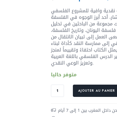
prix
initial
 نقدية وافية للمشروع الفلسفي
était :
ر، أحد أبرز الوجوه في الفلسفة
ك مجموعة من الباحثين في تحليل
فلسفة اليونان، وتاريخ الفلسفة،
عى العمل إلى تبيان الانتقال من
ي إلى ممارسة النقد كأداة لبناء
ثل الكتاب احتفاءً وتقييماً لمنجز
الدرس الفلسفي باللغة العربية
وتعزيز الوعي النقدي.
متوفر حاليا
quantité
AJOUTER AU PANIER
de
من
النقد
داخل المغرب بين 1 إلى 7 أيام
الفلسفي