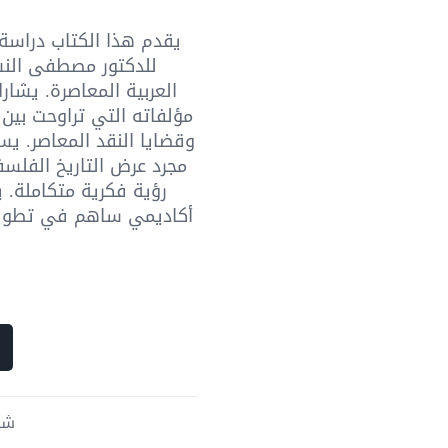
prix
actuel
يقدم هذا الكتاب دراسة
est :
للدكتور مصطفى النشا
120,00 د.م..
200,00 د.م..
العربية المعاصرة. يشار
مؤلفاته التي تراوحت بين 
وقضايا النقد المعاصر. يس
مجرد عرض التاريخ الفلسف
رؤية فكرية متكاملة. يم
أكاديمي ساهم في تطوير 
شحن 