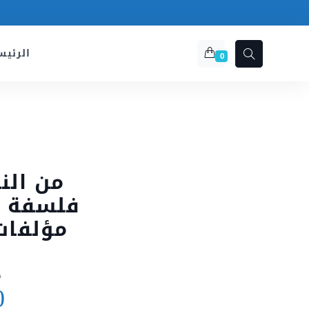
الرئيس
0
من الن
فلسفة ا
مؤلفات
د
Le
0