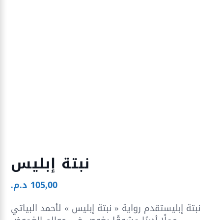
نبتة إبليس
105,00
د.م.
نبتة إبليستقدم رواية « نبتة إبليس » لأحمد البياتي