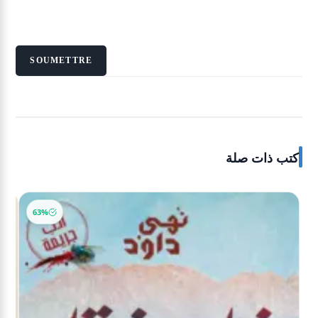
كتب ذات صلة
-21%
63%