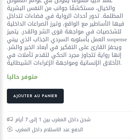
عملًا أدبيًا مشوقًا يغوص في عوالم الغموض
والخيال، مستكشفًا جوانب من النفس البشرية
المظلمة. تدور أحداث الرواية في فضاءات تتداخل
فيها الأساطير مع الواقع، وتبرز الصراعات الداخلية
للشخصيات في مواجهة قوى الشر والقدر. يتميز
العمل بأسلوبه السردي الجذاب الذي يبني suspense
ويحفز القارئ على التفكير في أبعاد الخير والشر.
إنها رواية تتجاوز مجرد الحكي لتقدم تأملات في
الأخلاق الإنسانية ومواجهة الإغراءات الشيطانية.
متوفر حاليا
quantité
AJOUTER AU PANIER
de
نبتة
إبليس
شحن داخل المغرب بين 1 إلى 7 أيام
الدفع عند الاستلام داخل المغرب