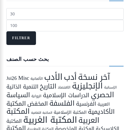
Prix
min
Prix
max
FILTRER
بحث حسب الصنف
الأدب
أدب
آخر نسخة
Misc
Jui26
الألمانية
الإنجليزية
التاريخ
التنمية الذاتية
الاقتصاد
الإسبانية
الحصري
السياسة
الدراسات الإسلامية
الرواية
الفلسفة
المكتبة
المخفض
الفرنسية
العربية
المكتبة
الأكاديمية
المكتبة الإسلامية
المكتبة الثقافية
المكتبة الغربية
العربية
المكتبة
المكتبة
المكتبة المتخصصة
الكلاسيكية
المكتبة المغربية