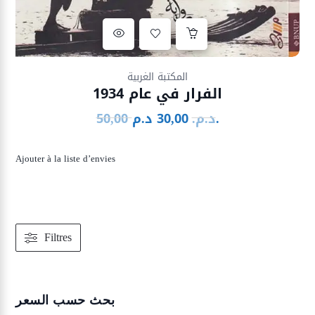
Ajouter à la liste d’envies
المكتبة الغربية
الفرار في عام 1934
د.م.
د.م.
30,00
50,00
Le
Le
prix
prix
initial
actuel
Ajouter à la liste d’envies
était :
est :
30,00 د.م..
50,00 د.م..
Filtres
بحث حسب السعر