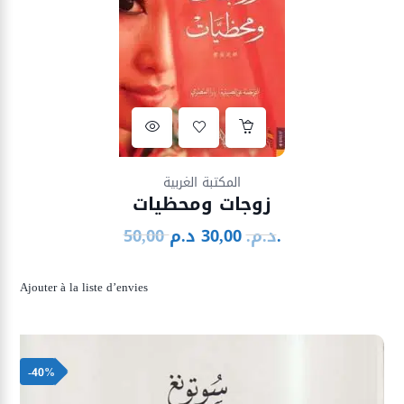
Ajouter à la liste d’envies
المكتبة الغربية
زوجات ومحظيات
د.م.
د.م.
30,00
50,00
Le
Le
prix
prix
initial
actuel
Ajouter à la liste d’envies
était :
est :
30,00 د.م..
50,00 د.م..
-40%