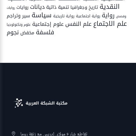
النقدية
ديانات
تنمية ذاتية
تاريخ وجغرافيا
روايات
روايات
سياسة
رواية
سير وتراجم
رواية اجتماعية
رواية تاريخية
وقصص
علم الاجتماع
علم النفس
علوم إجتماعية
علوم وتكنولوجيا
فلسفة
نجوم
مخفض
تقاطع شارع مولاي إدريس مع زنقة روما