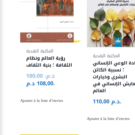
المكتبة النقدية
المكتبة النقدية
رؤية العالم ونظام
ادة الوعي الإنساني
الثقافة ؛ بنية الثقاف
؛ نسبية الكائن
د.م.
180,00
Le
البشري وخيارات
د.م.
108,00
prix
Le
عايش الإنساني في
initial
prix
العالم
était :
actuel
د.م.
110,00
Ajouter à la liste d’envies
180,00 د.م..
est :
108,00 د.م..
Ajouter à la liste d’envies