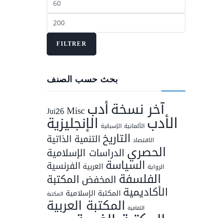
min
Prix
max
FILTRER
بحث حسب الصنف
أدب
آخر نسخة
Misc
Jui26
الأدب
الإنجليزية
الألمانية
الإسبانية
التاريخ
التنمية الذاتية
الاقتصاد
الحصري
الدراسات الإسلامية
السياسة
الفرنسية
العربية
الرواية
الفلسفة
المكتبة
المخفض
الأكاديمية
المكتبة الإسلامية
المكتبة
المكتبة العربية
الثقافية