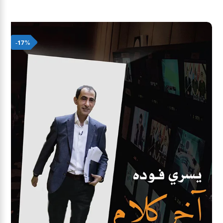
était :
est :
80,00 د.م..
100,00 د.م..
-17%