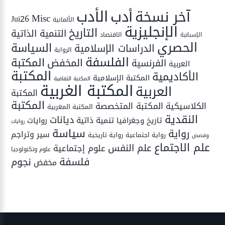
الأدب
أدب
آخر نسخة
Misc
Jui26
الألمانية
الإنجليزية
التاريخ
التنمية الذاتية
الاقتصاد
الإسبانية
الحصري
السياسة
الدراسات الإسلامية
الرواية
الفلسفة
المكتبة
المخفض
الفرنسية
العربية
المكتبة
الأكاديمية
المكتبة الإسلامية
المكتبة الثقافية
المكتبة الغربية
العربية
المكتبة
المكتبة
المكتبة المتخصصة
الكلاسيكية
المكتبة المغربية
النقدية
ديانات
تنمية ذاتية
تاريخ وجغرافيا
روايات
روايات
سياسة
رواية
سير وتراجم
رواية اجتماعية
رواية تاريخية
وقصص
علم الاجتماع
علم النفس
علوم إجتماعية
علوم وتكنولوجيا
فلسفة
نجوم
مخفض