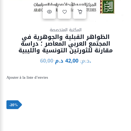
Ajouter à la liste d’envies
المكتبة المتخصصة
الظواهر القبلية والجوهرية في
المجتمع العربي المعاصر ؛ دراسة
مقارنة للثورتين التونسية والليبية
د.م.
د.م.
42,00
60,00
Le
Le
prix
prix
initial
actuel
Ajouter à la liste d’envies
était :
est :
42,00 د.م..
60,00 د.م..
-20%