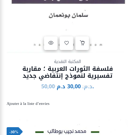
Ajouter à la liste d’envies
المكتبة النقدية
فلسفة الثورات العربية ؛ مقاربة
تفسيرية لنموذج إنتفاضي جديد
د.م.
د.م.
30,00
50,00
Le
Le
prix
prix
initial
actuel
Ajouter à la liste d’envies
était :
est :
30,00 د.م..
50,00 د.م..
-30%