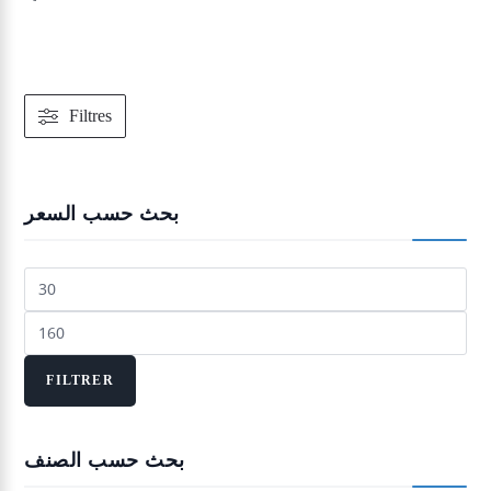
était :
est :
144,00 د.م..
180,00 د.م..
Filtres
بحث حسب السعر
Prix
min
Prix
max
FILTRER
بحث حسب الصنف