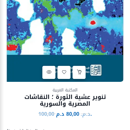
Ajouter à la liste d’envies
المكتبة الغربية
تنوير عشية الثورة ؛ النقاشات
المصرية والسورية
د.م.
د.م.
80,00
100,00
Le
Le
prix
prix
initial
actuel