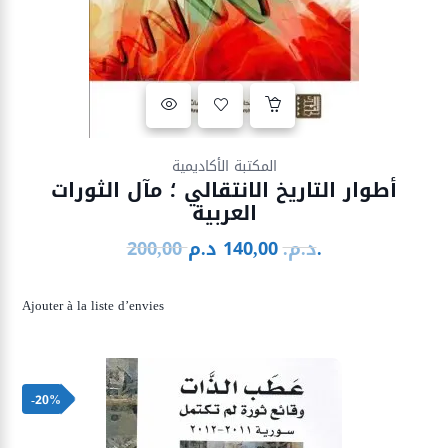
Ajouter à la liste d’envies
المكتبة الأكاديمية
أطوار التاريخ الانتقالي ؛ مآل الثورات
العربية
د.م.
د.م.
140,00
200,00
Le
Le
prix
prix
initial
actuel
Ajouter à la liste d’envies
était :
est :
140,00 د.م..
200,00 د.م..
-20%