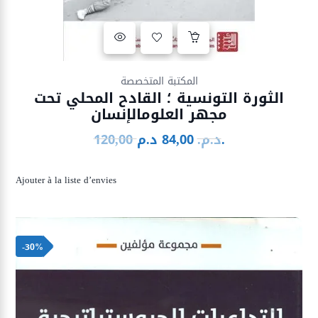
Ajouter à la liste d’envies
المكتبة المتخصصة
الثورة التونسية ؛ القادح المحلي تحت
مجهر العلومالإنسان
د.م.
د.م.
84,00
120,00
Le
Le
prix
prix
initial
actuel
Ajouter à la liste d’envies
était :
est :
84,00 د.م..
120,00 د.م..
-30%