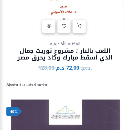
Ajouter à la liste d’envies
المكتبة الأكاديمية
اللعب بالنار ؛ مشروع توريث جمال
الذي أسقط مبارك وكاد يحرق مصر
د.م.
د.م.
72,00
120,00
Le
Le
prix
prix
initial
actuel
Ajouter à la liste d’envies
était :
est :
72,00 د.م..
120,00 د.م..
-40%