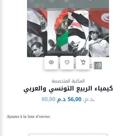
Ajouter à la liste d’envies
المكتبة المتخصصة
كيمياء الربيع التونسي والعربي
د.م.
د.م.
56,00
80,00
Le
Le
prix
prix
initial
actuel
Ajouter à la liste d’envies
était :
est :
56,00 د.م..
80,00 د.م..