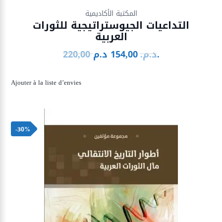
Ajouter à la liste d’envies
المكتبة الأكاديمية
التداعيات الجيوستراتيجية للثورات
العربية
د.م.
د.م.
154,00
220,00
Le
Le
prix
prix
initial
actuel
Ajouter à la liste d’envies
était :
est :
154,00 د.م..
220,00 د.م..
-30%