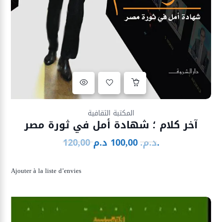
Ajouter à la liste d’envies
المكتبة الثقافية
آخر كلام ؛ شهادة أمل في ثورة مصر
د.م.
د.م.
100,00
120,00
Le
Le
prix
prix
initial
actuel
Ajouter à la liste d’envies
était :
est :
100,00 د.م..
120,00 د.م..