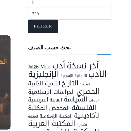
min
Prix
max
FILTRER
بحث حسب الصنف
أدب
آخر نسخة
Misc
Jui26
الأدب
الإنجليزية
الألمانية
الإسبانية
التاريخ
التنمية الذاتية
الاقتصاد
الحصري
الدراسات الإسلامية
السياسة
الفرنسية
العربية
الرواية
الفلسفة
المكتبة
المخفض
الأكاديمية
المكتبة الإسلامية
المكتبة
المكتبة العربية
الثقافية