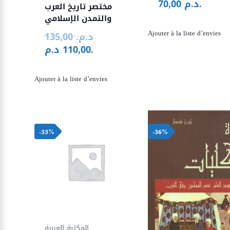
د.م.
70,00
مختصر تاريخ العرب
والتمدن الإسلامي
Ajouter à la liste d’envies
د.م.
135,00
Le
د.م.
110,00
prix
Le
initial
prix
était :
actuel
Ajouter à la liste d’envies
135,00 د.م..
est :
110,00 د.م..
-33%
-36%
المكتبة العربية