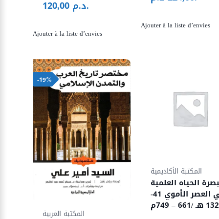
د.م.
120,00
initial
prix
était :
actuel
Ajouter à la liste d’envies
م..
est :
Ajouter à la liste d’envies
-19%
المكتبة الأكاديمية
بصرة الحياه العلمية
في العصر الأموي 41-
13 هـ /661 – 749م
المكتبة الغربية