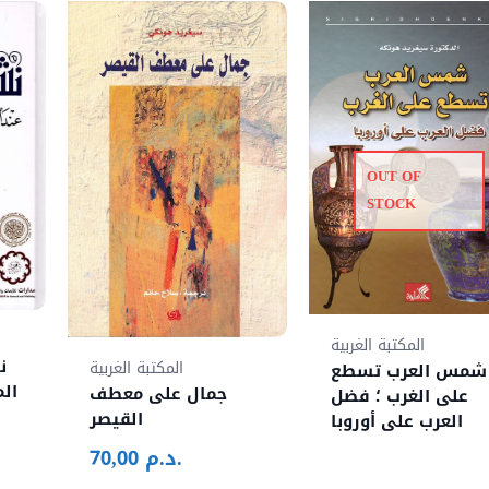
OUT OF
STOCK
المكتبة الغربية
ن
المكتبة الغربية
شمس العرب تسطع
ال
جمال على معطف
على الغرب ؛ فضل
القيصر
العرب على أوروبا
د.م.
70,00