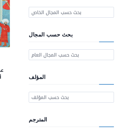
بحث حسب المجال
عص
أ
المؤلف
المترجم