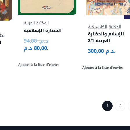
المكتبة العربية
المكتبة الكلاسيكية
الحضارة الإسلامية
الإسلام والحضارة
نشأ
د.م.
94,00
Le
العربية 2/1
ا
د.م.
80,00
prix
Le
د.م.
300,00
initial
prix
était :
actuel
Ajouter à la liste d’envies
Ajouter à la liste d’envies
94,00 د.م..
est :
80,00 د.م..
300,00 د.
192,00 د.م..
1
2