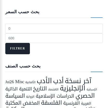
بحث حسب السعر
Prix
min
Prix
max
FILTRER
بحث حسب الصنف
الأدب
أدب
آخر نسخة
Misc
Jui26
الألمانية
الإنجليزية
التاريخ
التنمية الذاتية
الاقتصاد
الإسبانية
الحصري
السياسة
الدراسات الإسلامية
الرواية
الفلسفة
المكتبة
المخفض
الفرنسية
العربية