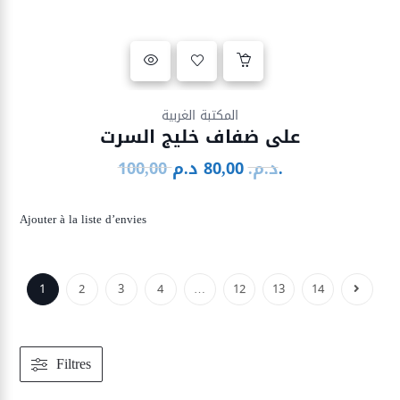
Ajouter à la liste d’envies
المكتبة الغربية
على ضفاف خليج السرت
د.م.
د.م.
80,00
100,00
Le
Le
prix
prix
initial
actuel
Ajouter à la liste d’envies
était :
est :
80,00 د.م..
100,00 د.م..
1
2
3
4
…
12
13
14
Filtres