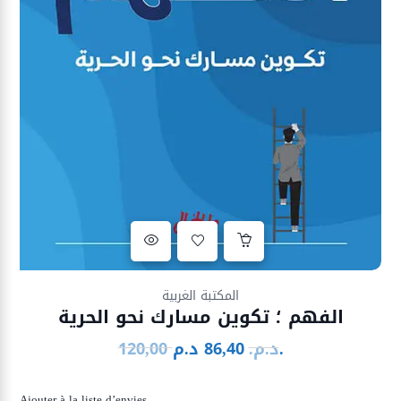
Ajouter à la liste d’envies
المكتبة الغربية
الفهم ؛ تكوين مسارك نحو الحرية
د.م.
د.م.
86,40
120,00
Le
Le
prix
prix
initial
actuel
Ajouter à la liste d’envies