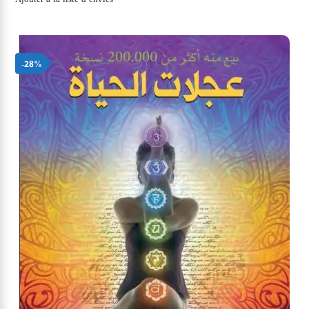
était :
est :
86,40 د.م..
120,00 د.م..
-28%