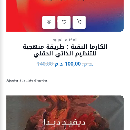
Ajouter à la liste d’envies
المكتبة الغربية
الكارما النقية ؛ طريقة منهجية
للتنظيم الذاتي الحقلي
د.م.
د.م.
100,00
140,00
Le
Le
prix
prix
initial
actuel
Ajouter à la liste d’envies
était :
est :
100,00 د.م..
140,00 د.م..