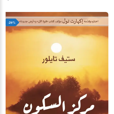
était :
est :
88,00 د.م..
120,00 د.م..
-29%