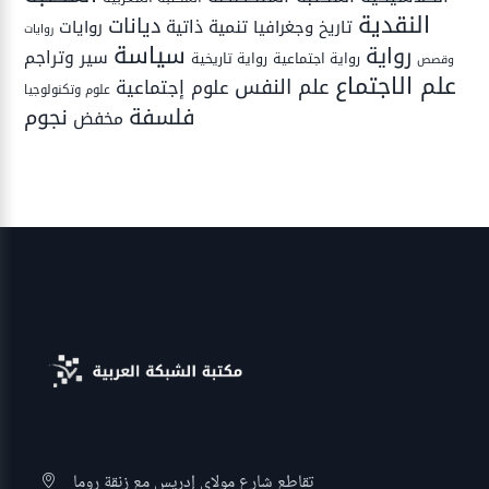
النقدية
ديانات
تنمية ذاتية
تاريخ وجغرافيا
روايات
روايات
سياسة
رواية
سير وتراجم
رواية اجتماعية
رواية تاريخية
وقصص
علم الاجتماع
علم النفس
علوم إجتماعية
علوم وتكنولوجيا
فلسفة
نجوم
مخفض
تقاطع شارع مولاي إدريس مع زنقة روما