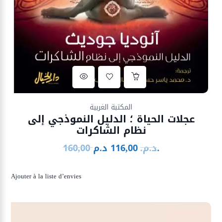
Ajouter à la liste d’envies
المكتبة الغربية
عجلات الحياة ؛ الدليل النموذجي إلى
نظام الشاكرات
د.م.
د.م.
116,00
160,00
Le
Le
prix
prix
initial
actuel
Ajouter à la liste d’envies
était :
est :
116,00 د.م..
160,00 د.م..