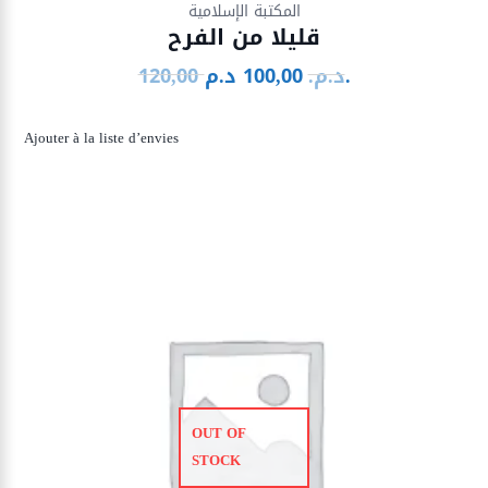
المكتبة الإسلامية
قليلا من الفرح
د.م.
د.م.
100,00
120,00
Le
Le
prix
prix
initial
actuel
Ajouter à la liste d’envies
était :
est :
100,00 د.م..
120,00 د.م..
OUT OF
STOCK