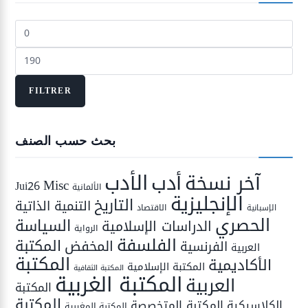
Prix
min
Prix
max
FILTRER
بحث حسب الصنف
الأدب
أدب
آخر نسخة
Misc
Jui26
الألمانية
الإنجليزية
التاريخ
التنمية الذاتية
الاقتصاد
الإسبانية
الحصري
السياسة
الدراسات الإسلامية
الرواية
الفلسفة
المكتبة
المخفض
الفرنسية
العربية
المكتبة
الأكاديمية
المكتبة الإسلامية
المكتبة الثقافية
المكتبة الغربية
العربية
المكتبة
المكتبة
المكتبة المتخصصة
الكلاسيكية
المكتبة المغربية