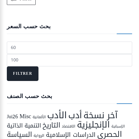
بحث حسب السعر
Prix
min
Prix
max
FILTRER
بحث حسب الصنف
الأدب
أدب
آخر نسخة
Misc
Jui26
الألمانية
الإنجليزية
التاريخ
التنمية الذاتية
الاقتصاد
الإسبانية
الحصري
السياسة
الدراسات الإسلامية
الرواية