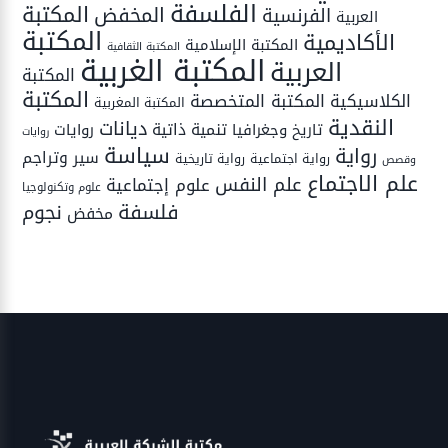
الفلسفة
المكتبة
المخفض
الفرنسية
العربية
المكتبة
الأكاديمية
المكتبة الإسلامية
المكتبة الثقافية
المكتبة الغربية
العربية
المكتبة
المكتبة
المكتبة المتخصصة
الكلاسيكية
المكتبة المغربية
النقدية
ديانات
تنمية ذاتية
تاريخ وجغرافيا
روايات
روايات
سياسة
رواية
سير وتراجم
رواية اجتماعية
رواية تاريخية
وقصص
علم الاجتماع
علم النفس
علوم إجتماعية
علوم وتكنولوجيا
فلسفة
نجوم
مخفض