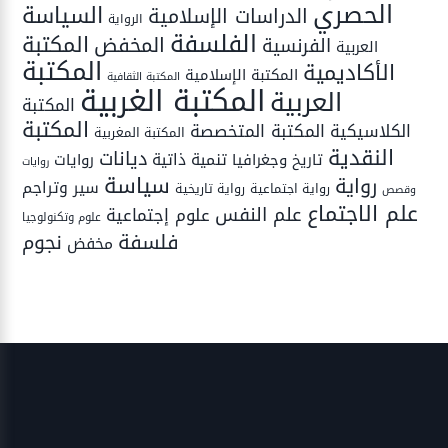
الحصري
السياسة
الدراسات الإسلامية
الرواية
الفلسفة
المكتبة
المخفض
الفرنسية
العربية
المكتبة
الأكاديمية
المكتبة الإسلامية
المكتبة الثقافية
المكتبة الغربية
العربية
المكتبة
المكتبة
المكتبة المتخصصة
الكلاسيكية
المكتبة المغربية
النقدية
ديانات
تنمية ذاتية
تاريخ وجغرافيا
روايات
روايات
سياسة
رواية
سير وتراجم
رواية اجتماعية
رواية تاريخية
وقصص
علم الاجتماع
علم النفس
علوم إجتماعية
علوم وتكنولوجيا
فلسفة
نجوم
مخفض