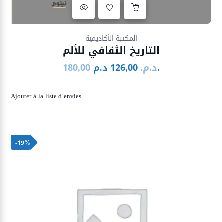
Ajouter à la liste d’envies
المكتبة الأكاديمية
التاريخ الثقافي للألم
د.م.
د.م.
126,00
180,00
Le
Le
prix
prix
initial
actuel
Ajouter à la liste d’envies
était :
est :
126,00 د.م..
180,00 د.م..
-19%