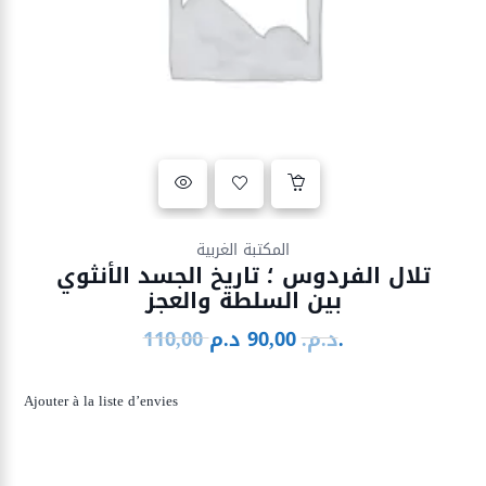
Ajouter à la liste d’envies
المكتبة الغربية
تلال الفردوس ؛ تاريخ الجسد الأنثوي
بين السلطة والعجز
د.م.
د.م.
90,00
110,00
Le
Le
prix
prix
initial
actuel
Ajouter à la liste d’envies
était :
est :
90,00 د.م..
110,00 د.م..