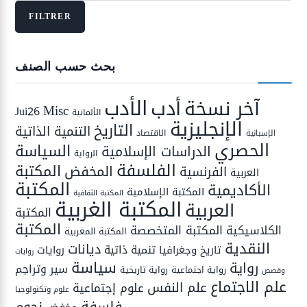
FILTRER
بحث حسب الصنف
الأدب
أدب
آخر نسخة
Misc
Jui26
الألمانية
الإنجليزية
التاريخ
التنمية الذاتية
الاقتصاد
الإسبانية
الحصري
السياسة
الدراسات الإسلامية
الرواية
الفلسفة
المكتبة
المخفض
الفرنسية
العربية
المكتبة
الأكاديمية
المكتبة الإسلامية
المكتبة الثقافية
المكتبة الغربية
العربية
المكتبة
المكتبة
المكتبة المتخصصة
الكلاسيكية
المكتبة المغربية
النقدية
ديانات
تنمية ذاتية
تاريخ وجغرافيا
روايات
روايات
سياسة
رواية
سير وتراجم
رواية اجتماعية
رواية تاريخية
وقصص
علم الاجتماع
علم النفس
علوم إجتماعية
علوم وتكنولوجيا
فلسفة
نجوم