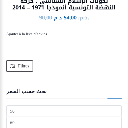
تحولات الإسلام السياسي ؛ حركة
النهضة التونسية أنموذجا 1971 – 2014
د.م.
د.م.
54,00
90,00
Le
Le
prix
prix
initial
actuel
Ajouter à la liste d’envies
était :
est :
54,00 د.م..
90,00 د.م..
Filtres
بحث حسب السعر
Prix
min
Prix
max