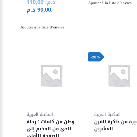
était :
actuel
د.م.
110,00
Le
Ajouter à la liste d’envies
م..
est :
د.م.
90,00
prix
Le
initial
prix
était :
actuel
Ajouter à la liste d’envies
110,00 د.م..
est :
90,00 د.م..
-20%
المكتبة العربية
المكتبة العربية
رة من ذاكرة القرن
وطن من كلمات ؛ رحلة
العشرين
لاجئ من المخيم إلى
الصفحة الأولى