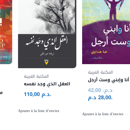
المكتبة العربية
المكتبة الغربية
أنا وإبني وست أرجل
العقل الذي وجد نفسه
د.م.
42,00
Le
مل
د.م.
110,00
د.م.
28,00
prix
Le
initial
prix
Ajouter à la liste d’envies
était :
actuel
Ajouter à la liste d’envies
42,00 د.م..
est :