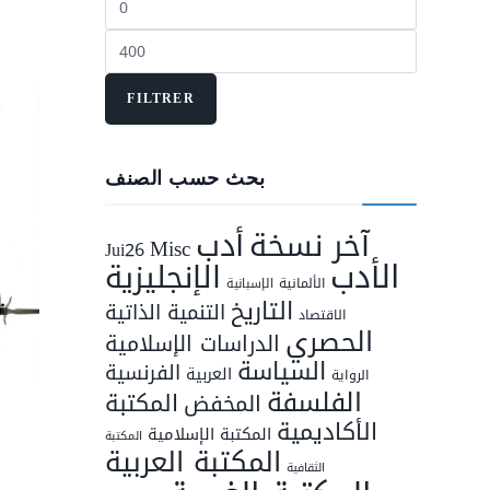
min
Prix
max
FILTRER
بحث حسب الصنف
أدب
آخر نسخة
Misc
Jui26
الأدب
الإنجليزية
الألمانية
الإسبانية
التاريخ
التنمية الذاتية
الاقتصاد
الحصري
الدراسات الإسلامية
السياسة
الفرنسية
العربية
الرواية
الفلسفة
المكتبة
المخفض
الأكاديمية
المكتبة الإسلامية
المكتبة
المكتبة العربية
الثقافية