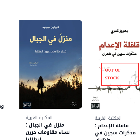
110,00 د.
90,00 د.م..
OUT OF
STOCK
وس
المكتبة الغربية
المكتبة الغربية
منزل في الجبال ؛
قافلة الإعدام ؛
نساء مقاومات حررن
مذكرات سجين في
إيطاليا