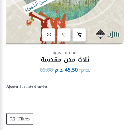
Ajouter à la liste d’envies
المكتبة الغربية
ثلاث مدن مقدسة
د.م.
د.م.
45,50
65,00
Le
Le
prix
prix
initial
actuel
Ajouter à la liste d’envies
était :
est :
45,50 د.م..
65,00 د.م..
Filtres