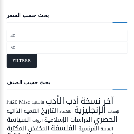
بحث حسب السعر
Prix
min
Prix
max
FILTRER
بحث حسب الصنف
الأدب
أدب
آخر نسخة
Misc
Jui26
الألمانية
الإنجليزية
التاريخ
التنمية الذاتية
الاقتصاد
الإسبانية
الحصري
السياسة
الدراسات الإسلامية
الرواية
الفلسفة
المكتبة
المخفض
الفرنسية
العربية