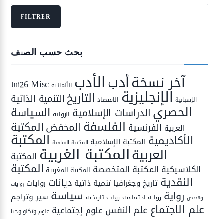
max
FILTRER
بحث حسب الصنف
الأدب
أدب
آخر نسخة
Misc
Jui26
الألمانية
الإنجليزية
التاريخ
التنمية الذاتية
الاقتصاد
الإسبانية
الحصري
السياسة
الدراسات الإسلامية
الرواية
الفلسفة
المكتبة
المخفض
الفرنسية
العربية
المكتبة
الأكاديمية
المكتبة الإسلامية
المكتبة الثقافية
المكتبة الغربية
العربية
المكتبة
المكتبة
المكتبة المتخصصة
الكلاسيكية
المكتبة المغربية
النقدية
ديانات
تنمية ذاتية
تاريخ وجغرافيا
روايات
روايات
سياسة
رواية
سير وتراجم
رواية اجتماعية
رواية تاريخية
وقصص
علم الاجتماع
علم النفس
علوم إجتماعية
علوم وتكنولوجيا