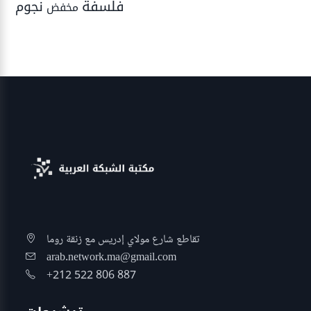
فلسفة
نجوم
مخفض
تقاطع شارع مولاي إدريس مع زنقة روما
arab.network.ma@gmail.com
+212 522 806 887