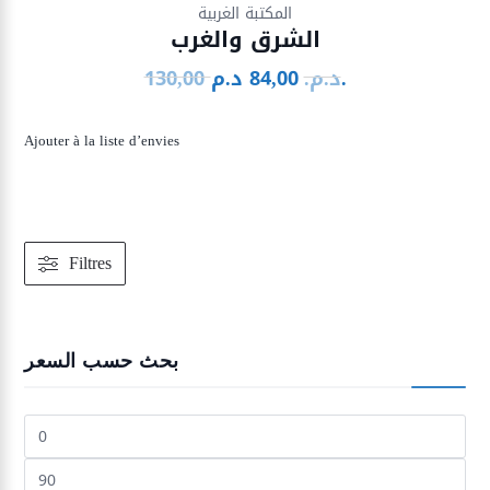
المكتبة الغربية
الشرق والغرب
د.م.
د.م.
84,00
130,00
Le
Le
prix
prix
initial
actuel
Ajouter à la liste d’envies
était :
est :
84,00 د.م..
130,00 د.م..
Filtres
بحث حسب السعر
Prix
min
Prix