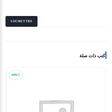
كتب ذات صلة
43%