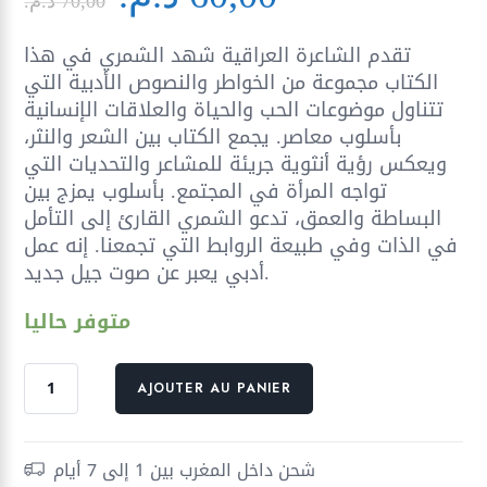
prix
prix
70,00
د.م.
initial
actuel
تقدم الشاعرة العراقية شهد الشمري في هذا
était :
est :
الكتاب مجموعة من الخواطر والنصوص الأدبية التي
60,00 د.م..
70,00 د.م..
تتناول موضوعات الحب والحياة والعلاقات الإنسانية
بأسلوب معاصر. يجمع الكتاب بين الشعر والنثر،
ويعكس رؤية أنثوية جريئة للمشاعر والتحديات التي
تواجه المرأة في المجتمع. بأسلوب يمزج بين
البساطة والعمق، تدعو الشمري القارئ إلى التأمل
في الذات وفي طبيعة الروابط التي تجمعنا. إنه عمل
أدبي يعبر عن صوت جيل جديد.
متوفر حاليا
quantité
AJOUTER AU PANIER
de
السر
في
شحن داخل المغرب بين 1 إلى 7 أيام
50/50