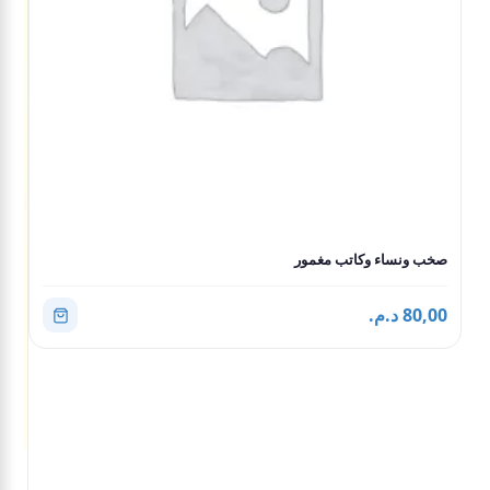
صخب ونساء وكاتب مغمور
80,00 د.م.
مقا