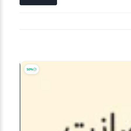
-18%
50%