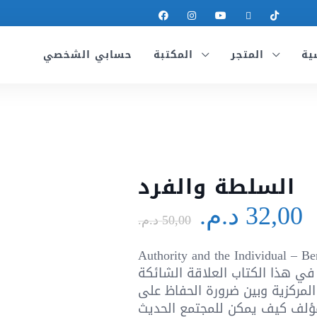
ية
المتجر
المكتبة
حسابي الشخصي
السلطة والفرد
Le
L
32,00
د.م.
prix
p
50,00
د.م.
initial
a
Authority and the Individual – يستعرض
était :
e
 في هذا الكتاب العلاقة الشائكة
5 د.م..
المركزية وبين ضرورة الحفاظ على
المؤلف كيف يمكن للمجتمع الحديث