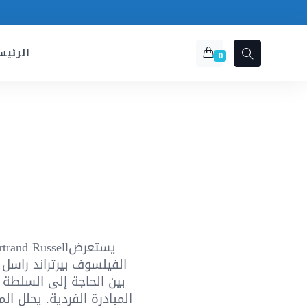
الرئيس
0
e
rix
ctuel
Bertrand Russell
st :
الفيلسوف بيرتراند راسل
32,00 د.م..
0,00
بين الحاجة إلى السلطة 
المبادرة الفردية. يحلل 