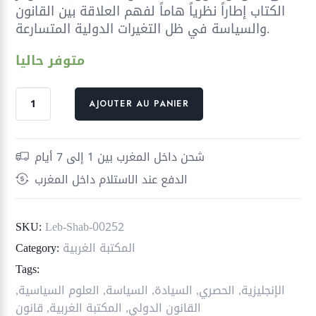
الكتاب إطاراً نظرياً هاماً لفهم العلاقة بين القانون
والسياسة في ظل التغيرات الدولية المتسارعة.
متوفر حاليا
quantité
AJOUTER AU PANIER
de
السيادة
كمفهوم
شحن داخل المغرب بين 1 إلى 7 أيام
قانوني
الدفع عند الاستلام داخل المغرب
وسياسي
؛
الجذور
SKU:
Leb-Shab-00252
والمستقبل
المكتبة الغربية
Category:
Tags:
الإنجليزية
,
الحصري
,
السيادة
,
السياسة
,
العلوم السياسية
,
القانون الدولي
,
المكتبة الغربية
,
قانون