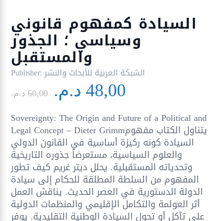
السيادة كمفهوم قانوني
وسياسي ؛ الجذور
والمستقبل
الشبكة العربية للأبحاث والنشر
Publisher:
Le
Le
48,00
د.م.
prix
prix
60,00
د.م.
initial
actuel
Sovereignty: The Origin and Future of a Political and
était :
est :
Legal Concept – Dieter Grimmيتناول الكتاب مفهوم
48,00 د.م..
60,00 د.م..
السيادة كونه ركيزة أساسية في القانون الدولي
والعلوم السياسية، مستعرضاً جذوره التاريخية
وتحدياته المستقبلية. يحلل ديتر غريم كيف تطور
المفهوم من السلطة المطلقة للحكام إلى سيادة
الدولة الدستورية في العصر الحديث. يناقش العمل
أثر العولمة والتكامل الإقليمي والمنظمات الدولية
على تآكل أو تحول السيادة الوطنية التقليدية. يوفر