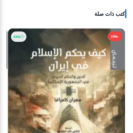
كتب ذات صلة
-30%
-20%
63%