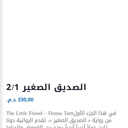
الصديق الصغير 2/1
330,00
د.م.
The Little Friend – Donna Tarttفي هذا الجزء الأول
من رواية « الصديق الصغير »، تقدم الروائية دونا
تارت عملاً أدبياً آسراً يمزج بين الغموض والدراما