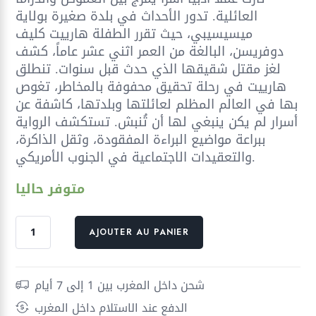
العائلية. تدور الأحداث في بلدة صغيرة بولاية
ميسيسيبي، حيث تقرر الطفلة هارييت كليف
دوفريسن، البالغة من العمر اثني عشر عاماً، كشف
لغز مقتل شقيقها الذي حدث قبل سنوات. تنطلق
هارييت في رحلة تحقيق محفوفة بالمخاطر، تغوص
بها في العالم المظلم لعائلتها وبلدتها، كاشفة عن
أسرار لم يكن ينبغي لها أن تُنبش. تستكشف الرواية
ببراعة مواضيع البراءة المفقودة، وثقل الذاكرة،
والتعقيدات الاجتماعية في الجنوب الأمريكي.
متوفر حاليا
quantité
AJOUTER AU PANIER
de
الصديق
الصغير
شحن داخل المغرب بين 1 إلى 7 أيام
2/1
الدفع عند الاستلام داخل المغرب