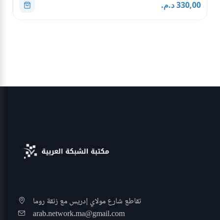
0,00
330,00 د.م.
تقاطع شارع مولاي إدريس مع زنقة روما
arab.network.ma@gmail.com