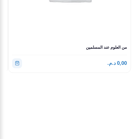
من العلوم عند المسلمين
الل
0,00 د.م.
0,00