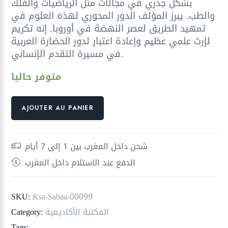
بشكل جذري في مجالات مثل الرياضيات والفلك
والطب. يبرز المؤلف الدور المحوري لهذه العلوم في
تمهيد الطريق لعصر النهضة في أوروبا. إنه تكريم
لإرث علمي عظيم وإعادة اعتبار لدور الحضارة العربية
في مسيرة التقدم الإنساني.
متوفر حاليا
quantité
AJOUTER AU PANIER
de
العلوم
العربية
شحن داخل المغرب بين 1 إلى 7 أيام
في
الدفع عند الاستلام داخل المغرب
عصرها
الذهبي
؛
SKU:
Ksa-Sabaa-00099
كيف
المكتبة الأكاديمية
Category:
أنقذت
Tags: