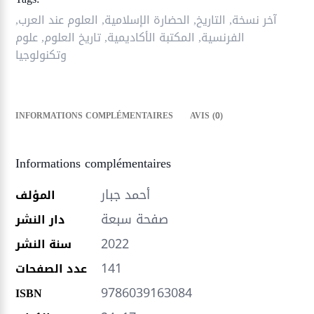
العلوم
العربية
آخر نسخة
,
التاريخ
,
الحضارة الإسلامية
,
العلوم عند العرب
,
المعارف
الفرنسية
,
المكتبة الأكاديمية
,
تاريخ العلوم
,
علوم
القديمة
وتكنولوجيا
وأعطتنا
النهضة
INFORMATIONS COMPLÉMENTAIRES
AVIS (0)
Informations complémentaires
أحمد جبار
المؤلف
صفحة سبعة
دار النشر
2022
سنة النشر
141
عدد الصفحات
9786039163084
ISBN