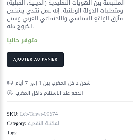
الملتبسة بين الهويات التقليدية (الدينية، القبلية)
ومتطلبات الدولة الوطنية. إنه عمل نقدي يشخص
مآزق الواقع السياسي والاجتماعي العربي وسبل
الخروج منه.
متوفر حاليا
quantité
AJOUTER AU PANIER
de
المواطنية
والديمقراطية
شحن داخل المغرب بين 1 إلى 7 أيام
في
الدفع عند الاستلام داخل المغرب
مجتمعات
مأزومة
؛
SKU:
Leb-Tanwr-00674
دراسة
المكتبة النقدية
Category:
في
Tags:
سوسيولوجيا