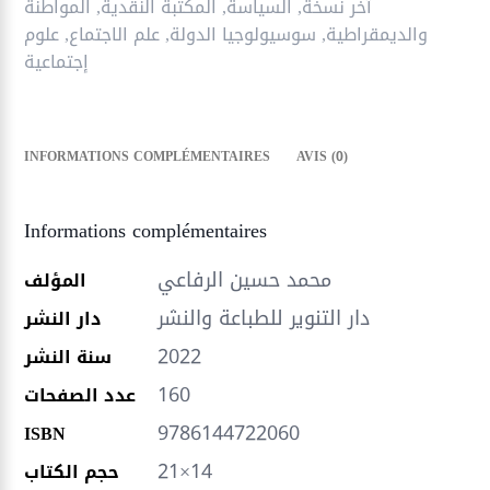
الدولة
آخر نسخة
,
السياسة
,
المكتبة النقدية
,
المواطنة
والديمقراطية
,
سوسيولوجيا الدولة
,
علم الاجتماع
,
علوم
إجتماعية
INFORMATIONS COMPLÉMENTAIRES
AVIS (0)
Informations complémentaires
محمد حسين الرفاعي
المؤلف
دار التنوير للطباعة والنشر
دار النشر
2022
سنة النشر
160
عدد الصفحات
9786144722060
ISBN
21×14
حجم الكتاب