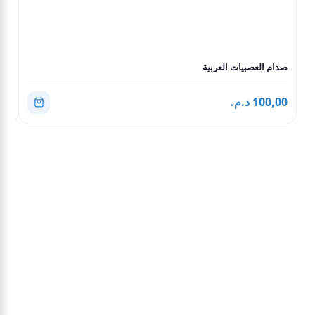
صدام العصبيات العربية
الع
100,00 د.م.
0,00