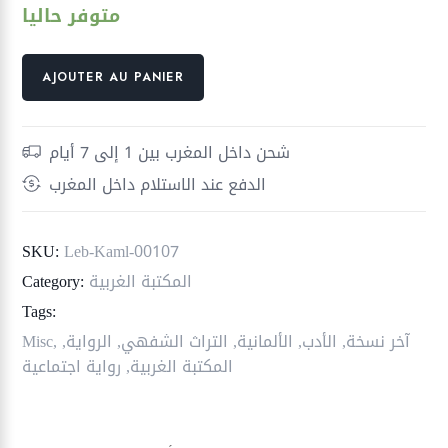
متوفر حاليا
quantité
AJOUTER AU PANIER
de
حكواتي
الليل
شحن داخل المغرب بين 1 إلى 7 أيام
الدفع عند الاستلام داخل المغرب
SKU:
Leb-Kaml-00107
المكتبة الغربية
Category:
Tags:
آخر نسخة
,
الأدب
,
الألمانية
,
التراث الشفهي
,
الرواية
,
,
Misc
المكتبة الغربية
,
رواية اجتماعية