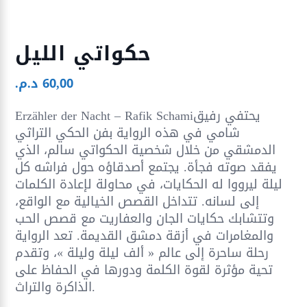
حكواتي الليل
60,00
د.م.
Erzähler der Nacht – Rafik Schamiيحتفي رفيق
شامي في هذه الرواية بفن الحكي التراثي
الدمشقي من خلال شخصية الحكواتي سالم، الذي
يفقد صوته فجأة. يجتمع أصدقاؤه حول فراشه كل
ليلة ليرووا له الحكايات، في محاولة لإعادة الكلمات
إلى لسانه. تتداخل القصص الخيالية مع الواقع،
وتتشابك حكايات الجان والعفاريت مع قصص الحب
والمغامرات في أزقة دمشق القديمة. تعد الرواية
رحلة ساحرة إلى عالم « ألف ليلة وليلة »، وتقدم
تحية مؤثرة لقوة الكلمة ودورها في الحفاظ على
الذاكرة والتراث.