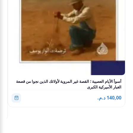
أسوأ الأيام العصيبة ؛ القصة غير المروية لأولائك الذين نجوا من قصعة
الغبار الأميركية الكبرى
مجر
140,00 د.م.
,00