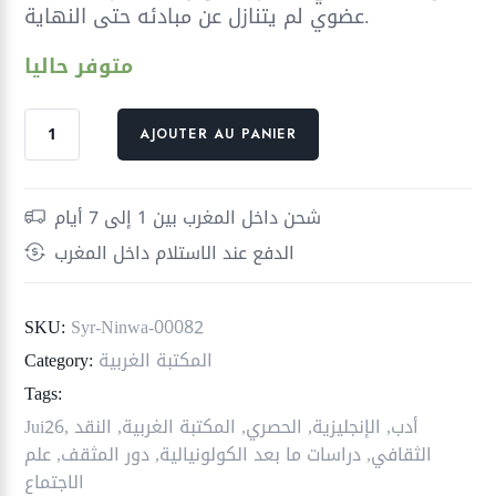
عضوي لم يتنازل عن مبادئه حتى النهاية.
متوفر حاليا
quantité
AJOUTER AU PANIER
de
خيانة
المثقفين
شحن داخل المغرب بين 1 إلى 7 أيام
النصوص
الدفع عند الاستلام داخل المغرب
الأخيرة
SKU:
Syr-Ninwa-00082
المكتبة الغربية
Category:
Tags:
أدب
,
الإنجليزية
,
الحصري
,
المكتبة الغربية
,
النقد
,
Jui26
الثقافي
,
دراسات ما بعد الكولونيالية
,
دور المثقف
,
علم
الاجتماع