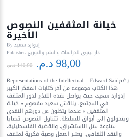
خيانة المثقفين النصوص
الأخيرة
إدوارد سعيد
By
دار نينوى للدراسات والنشر والتوزيع
Publisher:
Le
Le
98,00
د.م.
prix
prix
140,00
د.م.
initial
actuel
Representations of the Intellectual – Edward Saidيضم
était :
est :
هذا الكتاب مجموعة من آخر كتابات المفكر الكبير
98,00 د.م..
140,00 د.م..
إدوارد سعيد، حيث يواصل نقده اللاذع لدور المثقف
في المجتمع. يناقش سعيد مفهوم « خيانة
المثقفين » عندما يتخلون عن دورهم النقدي
ويتحولون إلى أبواق للسلطة. تتناول النصوص قضايا
متنوعة مثل الاستشراق، والقضية الفلسطينية،
والنقد الثقافي. يعتبر العمل وصية فكرية لمثقف