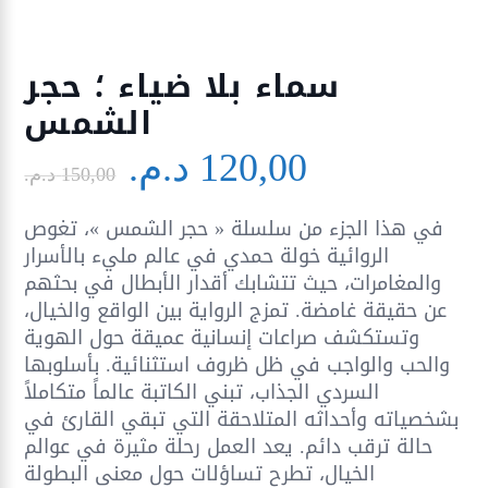
سماء بلا ضياء ؛ حجر
الشمس
Le
Le
120,00
د.م.
prix
prix
150,00
د.م.
initial
actuel
في هذا الجزء من سلسلة « حجر الشمس »، تغوص
était :
est :
الروائية خولة حمدي في عالم مليء بالأسرار
150,00 د.م..
والمغامرات، حيث تتشابك أقدار الأبطال في بحثهم
عن حقيقة غامضة. تمزج الرواية بين الواقع والخيال،
وتستكشف صراعات إنسانية عميقة حول الهوية
والحب والواجب في ظل ظروف استثنائية. بأسلوبها
السردي الجذاب، تبني الكاتبة عالماً متكاملاً
بشخصياته وأحداثه المتلاحقة التي تبقي القارئ في
حالة ترقب دائم. يعد العمل رحلة مثيرة في عوالم
الخيال، تطرح تساؤلات حول معنى البطولة