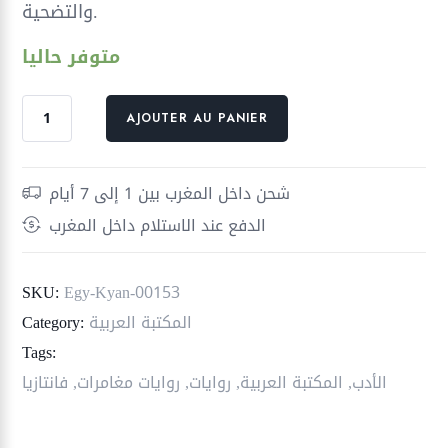
والتضحية.
متوفر حاليا
quantité
AJOUTER AU PANIER
de
سماء
بلا
شحن داخل المغرب بين 1 إلى 7 أيام
ضياء
الدفع عند الاستلام داخل المغرب
؛
حجر
الشمس
SKU:
Egy-Kyan-00153
المكتبة العربية
Category:
Tags:
الأدب
,
المكتبة العربية
,
روايات
,
روايات مغامرات
,
فانتازيا