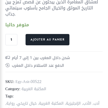
لعشاق المغامرة الذين يبحثون عن قصص تمزج بين
التاريخ الموثق والخيال الجامح بأسلوب سينمائي
جذاب.
متوفر حاليا
quantité
AJOUTER AU PANIER
de
عقيدة
الحشاشين
شحن داخل المغرب بين 1 إلى 7 أيام
ج2
الدفع عند الاستلام داخل المغرب
؛
الأخوية
SKU:
Egy-Asir-00522
المكتبة الغربية
Category:
Tags:
أدب
,
الأدب
,
الإنجليزية
,
المكتبة الغربية
,
خيال تاريخي
,
رواية
,