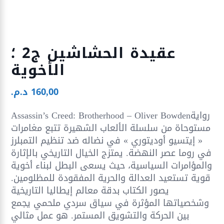
عقيدة الحشاشين ج2 ؛
الأخوية
160,00
د.م.
Assassin’s Creed: Brotherhood – Oliver Bowdenرواية
مستوحاة من سلسلة الألعاب الشهيرة تتبع مغامرات
« إيتسيو أوديتوري » في نضاله ضد تنظيم التمبلرز
في روما عصر النهضة. يمتزج الخيال التاريخي بالإثارة
والمؤامرات السياسية، حيث يسعى البطل لبناء أخوية
قوية تستعيد العدالة والحرية المفقودة للمظلومين.
يصور الكتاب بدقة معالم إيطاليا التاريخية
وشخصياتها المؤثرة في سياق سردي ملحمي يجمع
بين الحركة والتشويق المستمر. هو عمل مثالي