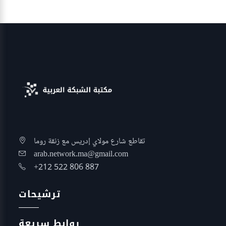
تقاطع شارع مولاي إدريس مع زنقة روما
arab.network.ma@gmail.com
+212 522 806 887
ترشيحات
روابط سريعة