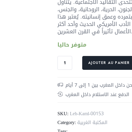
حدى التقاليد الاجتماعية. يتناول
لجنون، الحرية، الروحانية، والجنس،
بتمرده وعمق إنسانيته. يُعتبر هذا
لأدب الأمريكي الحديث وأحد أكثر
أثيراً في القرن العشرين.
متوفر حاليا
quantité
AJOUTER AU PANIER
de
عواء
وقصائد
داخل المغرب بين 1 إلى 7 أيام
أخرى
الدفع عند الاستلام داخل المغرب
SKU:
Leb-Kaml-00153
المكتبة الغربية
Category:
Tags: