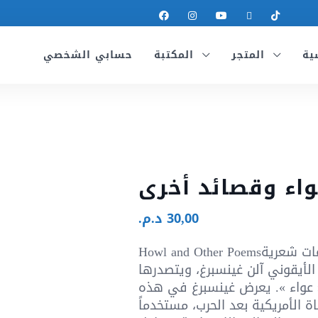
ية
المتجر
المكتبة
حسابي الشخصي
اء وقصائد أخرى
30,00
د.م.
Howl and Other Poemsيضم هذا الديوان مجموعات شعرية
الأيقوني آلن غينسبرغ، ويتصدرها
عواء ». يعرض غينسبرغ في هذه
اة الأمريكية بعد الحرب، مستخدماً