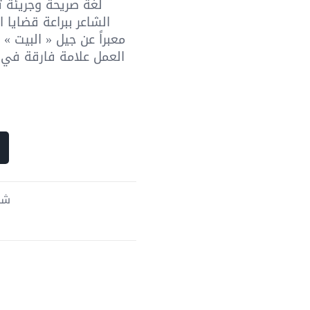
لغة صريحة وجريئة تت
الشاعر ببراعة قضايا ا
معبراً عن جيل « البيت » 
العمل علامة فارقة في ا
الأعمال ت
شحن 